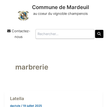
Commune de Mardeuil
au coeur du vignoble champenois
Contactez-
Rechercher
nous
Aller
au
contenu
marbrerie
Latella
dactyle
/
19 juillet 2025