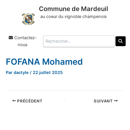
Commune de Mardeuil
au coeur du vignoble champenois
Contactez-
Rechercher
nous
FOFANA Mohamed
Aller
au
Par
dactyle
/
22 juillet 2025
contenu
PRÉCÉDENT
SUIVANT