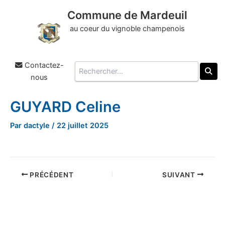
Commune de Mardeuil
au coeur du vignoble champenois
Contactez-
Rechercher
nous
GUYARD Celine
Aller
au
Par
dactyle
/
22 juillet 2025
contenu
PRÉCÉDENT
SUIVANT