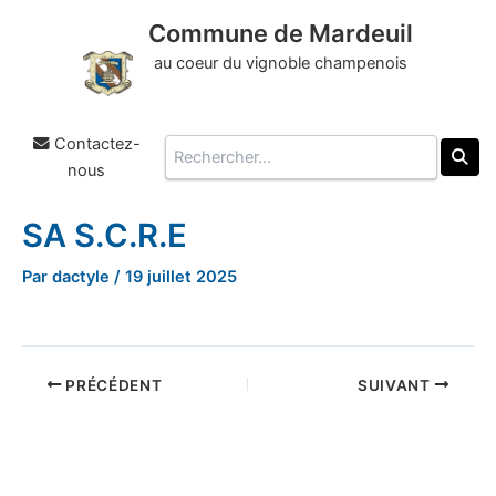
Commune de Mardeuil
au coeur du vignoble champenois
Contactez-
Rechercher
nous
SA S.C.R.E
Aller
au
Par
dactyle
/
19 juillet 2025
contenu
PRÉCÉDENT
SUIVANT